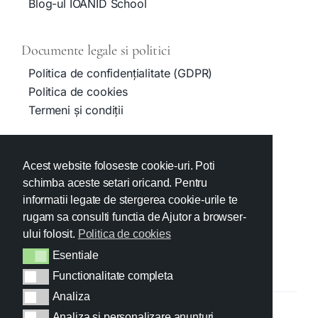
Blog-ul IOANID School
Documente legale si politici
Politica de confidențialitate (GDPR)
Politica de cookies
Termeni și condiții
Contact
Acest website foloseste cookie-uri. Poti
admissions@ioanid.com
schimba aceste setari oricand. Pentru
+40374IOANID
informatii legate de stergerea cookie-urile te
Social media
rugam sa consulti functia de Ajutor a browser-
ului folosit.
Politica de cookies
Esentiale
Esentiale
Functionalitate completa
Functionalitate completa
Analiza
Analiza
Analiza si personalizare anunturi