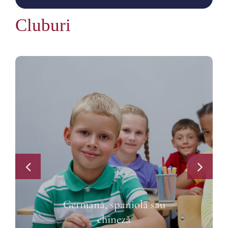
Cluburi
Germană, spaniolă sau
chineză