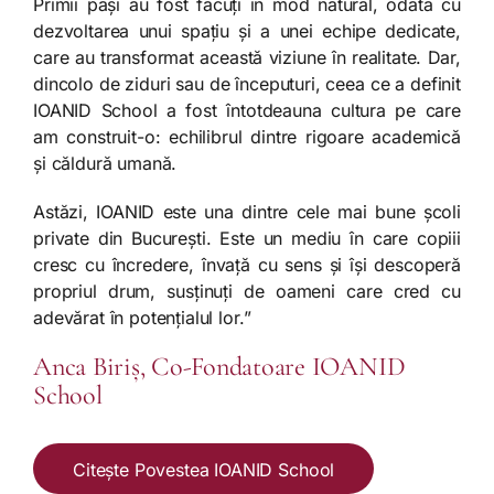
Primii pași au fost făcuți în mod natural, odată cu
dezvoltarea unui spațiu și a unei echipe dedicate,
care au transformat această viziune în realitate. Dar,
dincolo de ziduri sau de începuturi, ceea ce a definit
IOANID School a fost întotdeauna cultura pe care
am construit-o: echilibrul dintre rigoare academică
și căldură umană.
Astăzi, IOANID este una dintre cele mai bune școli
private din București. Este un mediu în care copiii
cresc cu încredere, învață cu sens și își descoperă
propriul drum, susținuți de oameni care cred cu
adevărat în potențialul lor.
”
Anca Biriș, Co-Fondatoare IOANID
School
Citește Povestea IOANID School