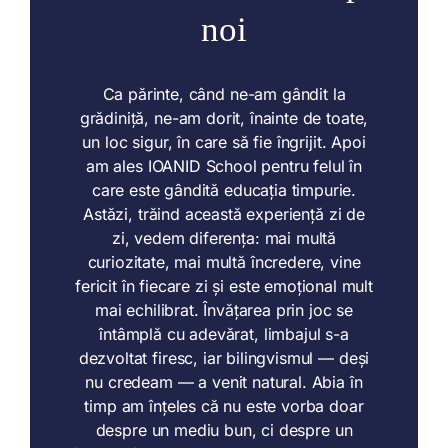
noi
În gimnaziu, ritmul și cerințele cresc. La
Pentru noi, cel mai important a fost să
Ca părinte, când ne-am gândit la
grădiniță, ne-am dorit, înainte de toate,
IOANID School, copilul nostru a lucrat
știm că educația copilului nostru nu
într-un cadru clar, cu sprijin constant din
depinde de noroc sau de schimbări de
un loc sigur, în care să fie îngrijit. Apoi
la un an la altul. Aici, lucrurile sunt clare:
am ales IOANID School pentru felul în
partea profesorilor. Am simțit atenția
reală față de nevoile lui, iar progresul s-
care este gândită educația timpurie.
știi ce învață copilul, care sunt
așteptările și cum se merge mai departe
Astăzi, trăind această experiență zi de
a așezat în timp, fără a fi nevoie de
de la un an la altul. Evoluția este
meditații. Școala l-a ajutat să își
zi, vedem diferența: mai multă
înțeleagă mai bine punctele forte și să
curiozitate, mai multă încredere, vine
firească, iar ceea ce învață are
fericit în fiecare zi și este emoțional mult
continuitate și se vede în timp. Tocmai
meargă mai departe cu încredere. Am
văzut rezultate, dar mai ales un elev mai
felul acesta constant și coerent de a
mai echilibrat. Învățarea prin joc se
lucra ne-a dat liniștea că am ales o
întâmplă cu adevărat, limbajul s-a
sigur pe el, mai organizat și mai
dezvoltat firesc, iar bilingvismul — deși
școală serioasă, cu o direcție clară.
responsabil.
nu credeam — a venit natural. Abia în
timp am înțeles că nu este vorba doar
Leonard S.
Claudia V.
despre un mediu bun, ci despre un