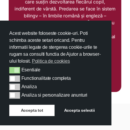
care susțin dezvoltarea fiecărui copil,
indiferent de vârstă. Predarea se face în sistem
bilingv – în limbile română și engleză –
conform Curriculumului Național. Începând cu
liceul, elevii pot opta și pentru o educație
Acest website foloseste cookie-uri. Poti
internațională, urmând Cambridge International
schimba aceste setari oricand. Pentru
Curriculum (IGCSE & A-Level), în limba
informatii legate de stergerea cookie-urile te
engleză.
rugam sa consulti functia de Ajutor a browser-
ului folosit.
Politica de cookies
Programează o vizită
Esentiale
Esentiale
Functionalitate completa
Functionalitate completa
Analiza
Analiza
Analiza si personalizare anunturi
Analiza si personalizare anunturi
Accepta tot
Accepta selectii