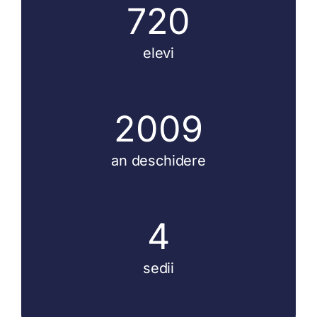
720
elevi
2009
an deschidere
4
sedii