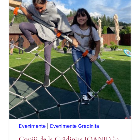
Evenimente
|
Evenimente Gradinita
Copiii de la Grădinița IOANID în