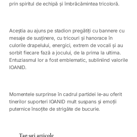
prin spiritul de echipă și îmbrăcămintea tricoloră.
Aceștia au ajuns pe stadion pregătiți cu bannere cu
mesaje de susținere, cu tricouri și hanorace în
culorile drapelului, energici, extrem de vocali și au
sorbit fiecare fază a jocului, de la prima la ultima.
Entuziasmul lor a fost emblematic, subliniind valorile
IOANID.
Momentele surprinse în cadrul partidei le-au oferit
tinerilor suporteri IOANID mult suspans și emoții
puternice însoțite de strigăte de bucurie.
Tag-uri articole