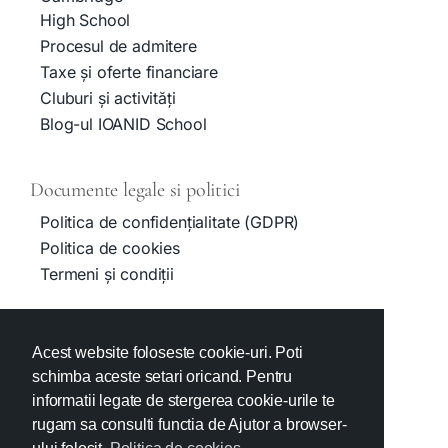
High School
Procesul de admitere
Taxe și oferte financiare
Cluburi și activități
Blog-ul IOANID School
Documente legale si politici
Politica de confidențialitate (GDPR)
Politica de cookies
Termeni și condiții
Contact
Acest website foloseste cookie-uri. Poti
admissions@ioanid.com
schimba aceste setari oricand. Pentru
+40374IOANID
informatii legate de stergerea cookie-urile te
Social media
rugam sa consulti functia de Ajutor a browser-