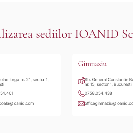
lizarea sediilor IOANID S
r
Gimnaziu
colae Iorga nr. 21, sector 1,
Str. General Constantin 
ști
nr. 15, sector 1, București
54.401
0758.054.438
scoala@ioanid.com
officegimnaziu@ioanid.c