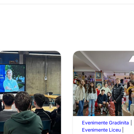
Evenimente Gradinita
|
Evenimente Liceu
|