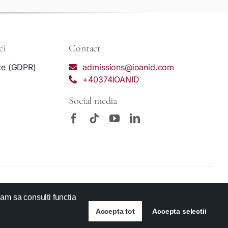
ci
Contact
ate (GDPR)
admissions@ioanid.com
+40374IOANID
Social media
gam sa consulti functia
scris al instituției.
Accepta tot
Accepta selectii