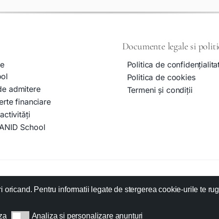
Documente legale si politi
e
Politica de confidențialit
ol
Politica de cookies
de admitere
Termeni și condiții
erte financiare
activități
OANID School
© IOANID SCHOOL. Toate drepturile rezervate.
 oricand. Pentru informatii legate de stergerea cookie-urile te ru
ite este proprietatea IOANID SCHOOL și nu poate fi utilizat fără acordul 
za
Analiza si personalizare anunturi
Analiza si personalizare anunturi