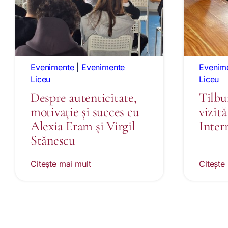
Evenimente
|
Evenimente
Evenim
Liceu
Liceu
Despre autenticitate,
Tilbu
motivație și succes cu
vizită
Alexia Eram și Virgil
Inter
Stănescu
Citește mai mult
Citește