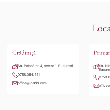
Loca
Grădiniță
Prima
Str. Polonă nr. 4, sector 1, București
Str. Ni
Bucure
0758.054.441
0758.0
office@ioanid.com
office