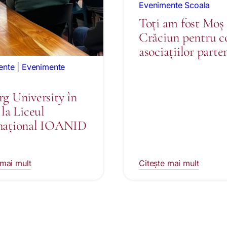
Evenimente Scoala
Toți am fost Moș
Crăciun pentru co
asociațiilor parte
ente
|
Evenimente
rg University în
 la Liceul
național IOANID
 mai mult
Citește mai mult