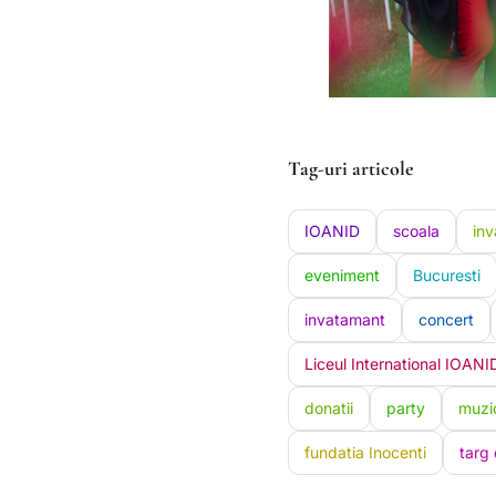
Tag-uri articole
IOANID
scoala
inv
eveniment
Bucuresti
invatamant
concert
Liceul International IOANI
donatii
party
muzi
fundatia Inocenti
targ