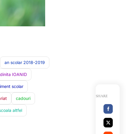
an scolar 2018-2019
dinita IOANID
iment scolar
SHARE
riat
cadouri
scoala altfel