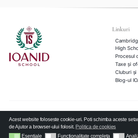
Linkuri
Cambridg
High Scho
Procesul 
Taxe și of
Cluburi și 
Blog-ul I
Acest website foloseste cookie-uri. Poti schimba aceste setari
Conținutul acestui s
de Ajutor a browser-ului folosit.
Politica de cookies
Esentiale
Functionalitate completa
Anali
Esentiale
Functionalitate completa
Analiza