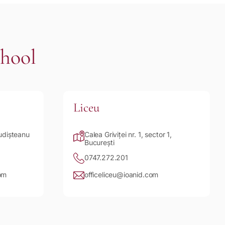
chool
Liceu
Budișteanu
Calea Griviței nr. 1, sector 1,
București
0747.272.201
om
officeliceu@ioanid.com