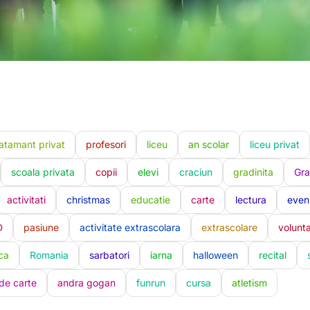
atamant privat
profesori
liceu
an scolar
liceu privat
scoala privata
copii
elevi
craciun
gradinita
Gra
activitati
christmas
educatie
carte
lectura
even
D
pasiune
activitate extrascolara
extrascolare
volunta
ca
Romania
sarbatori
iarna
halloween
recital
 de carte
andra gogan
funrun
cursa
atletism