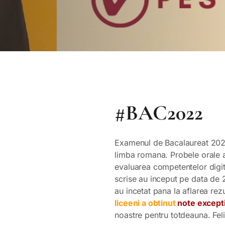
#BAC2022
Examenul de Bacalaureat 2022
limba romana. Probele orale a
evaluarea competentelor digita
scrise au inceput pe data de 2
au incetat pana la aflarea re
liceeni a obtinut
note except
noastre pentru totdeauna. Felic